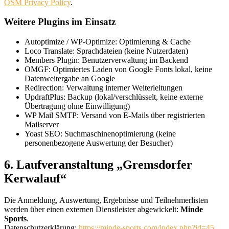
OSM Privacy Policy
.
Weitere Plugins im Einsatz
Autoptimize / WP-Optimize: Optimierung & Cache
Loco Translate: Sprachdateien (keine Nutzerdaten)
Members Plugin: Benutzerverwaltung im Backend
OMGF: Optimiertes Laden von Google Fonts lokal, keine
Datenweitergabe an Google
Redirection: Verwaltung interner Weiterleitungen
UpdraftPlus: Backup (lokal/verschlüsselt, keine externe
Übertragung ohne Einwilligung)
WP Mail SMTP: Versand von E-Mails über registrierten
Mailserver
Yoast SEO: Suchmaschinenoptimierung (keine
personenbezogene Auswertung der Besucher)
6. Laufveranstaltung „Gremsdorfer
Kerwalauf“
Die Anmeldung, Auswertung, Ergebnisse und Teilnehmerlisten
werden über einen externen Dienstleister abgewickelt:
Minde
Sports
.
Datenschutzerklärung:
https://minde-sports.com/index.php?id=45
.